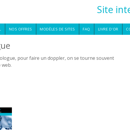
Site in
L
NOS OFFRES
MODÈLES DE SITES
FAQ
LIVRE D'OR
C
gue
ologue, pour faire un doppler, on se tourne souvent
e web.