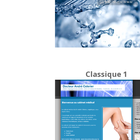
Classique 1