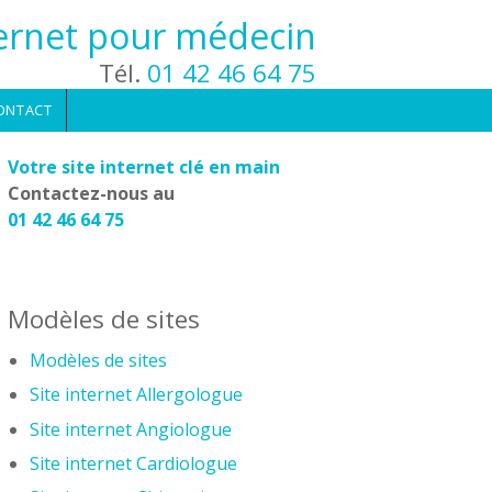
ternet pour médecin
Tél.
01 42 46 64 75
ONTACT
Votre site internet clé en main
Contactez-nous au
01 42 46 64 75
Modèles de sites
Modèles de sites
Site internet Allergologue
Site internet Angiologue
Site internet Cardiologue