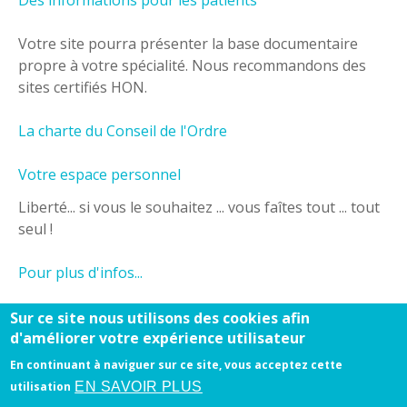
Des informations pour les patients
Votre site pourra présenter la base documentaire
propre à votre spécialité. Nous recommandons des
sites certifiés HON.
La charte du Conseil de l'Ordre
Votre espace personnel
Liberté... si vous le souhaitez ... vous faîtes tout ... tout
seul !
Pour plus d'infos...
Contactez nous au
01 42 46 64 75
!
Sur ce site nous utilisons des cookies afin
d'améliorer votre expérience utilisateur
En continuant à naviguer sur ce site, vous acceptez cette
EN SAVOIR PLUS
utilisation
Mentions légales